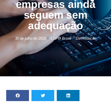
empresas ainda
seguem sem
adequação
30 de julho de 2021
LGPD Brasil
Da Redação