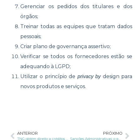
Gerenciar os pedidos dos titulares e dos
órgãos;
Treinar todas as equipes que tratam dados
pessoais;
Criar plano de governança assertivo;
Verificar se todos os fornecedores estão se
adequando à LGPD;
Utilizar o princípio de
design para
privacy by
novos produtos e serviços.
ANTERIOR
PRÓXIMO
TNG obtém direito a créditos de PIS e Cofins sobre gastos com a LGPD
Sanções Administrativas: o que muda após 1º de agosto de 2021?