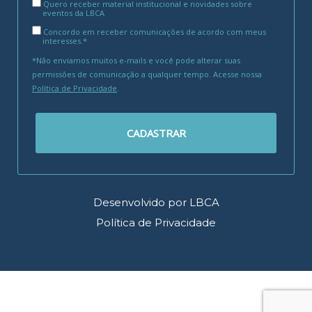
Quero receber material institucional e novidades sobre
eventos da LBCA
Concordo em receber comunicações de acordo com meus
interesses.*
*Não enviamos muitos e-mails e você pode alterar suas
permissões de comunicação a qualquer tempo. Acesse nossa
Política de Privacidade
.
CADASTRAR
Desenvolvido por LBCA
Política de Privacidade