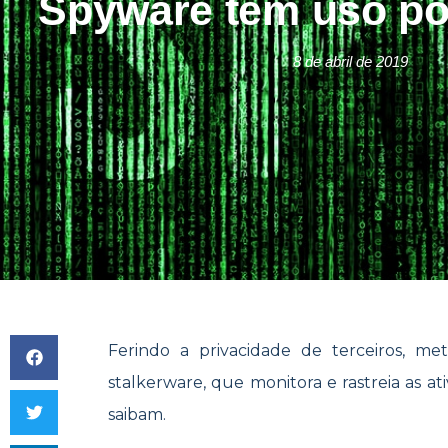
Spyware tem uso po
8 de abril de 2019
Ferindo a privacidade de terceiros, me
stalkerware, que monitora e rastreia as at
saibam.