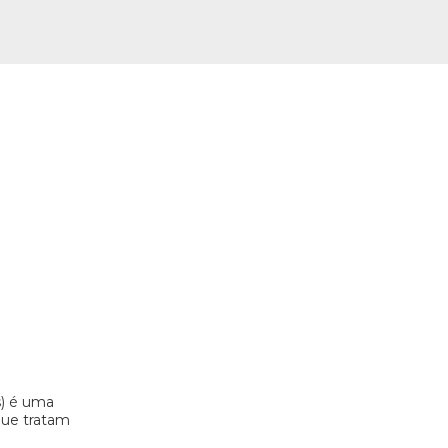
s) é uma
 que tratam