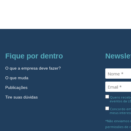
Fique por dentro
Newsle
O que a empresa deve fazer?
O que muda
Publicações
Tire suas dúvidas
Quero receber
eventos da L
Concordo em
meus interes
*Não enviamos m
permissões de 