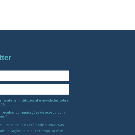
tter
 material institucional e novidades sobre
BCA
 receber comunicações de acordo com
ses.*
uitos e-mails e você pode alterar suas
comunicação a qualquer tempo. Acesse