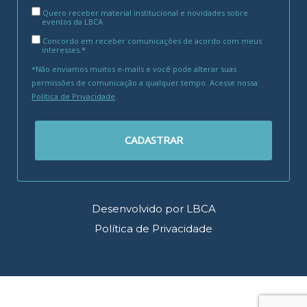
Quero receber material institucional e novidades sobre
eventos da LBCA
Concordo em receber comunicações de acordo com meus
interesses.*
*Não enviamos muitos e-mails e você pode alterar suas
permissões de comunicação a qualquer tempo. Acesse nossa
Política de Privacidade
.
CADASTRAR
Desenvolvido por LBCA
Política de Privacidade