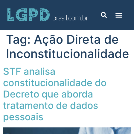
Tag:
Ação Direta de
Inconstitucionalidade
STF analisa
constitucionalidade do
Decreto que aborda
tratamento de dados
pessoais