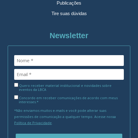
Publicações
Tire suas dúvidas
Newsletter
Quero receber material institucional e novidades sobre
eventos da LBCA
Concordo em receber comunicações de acordo com meus
interesses.*
*Não enviamos muitos e-mails e você pode alterar suas
permissões de comunicação a qualquer tempo. Acesse nossa
Política de Privacidade
.