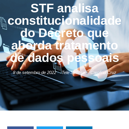
STF analisa
constitucionalidade
do Decreto que
aborda tratamento
de dados pessoais
8 de setembro de 2022
Tele Síntese
Carolina Cruz