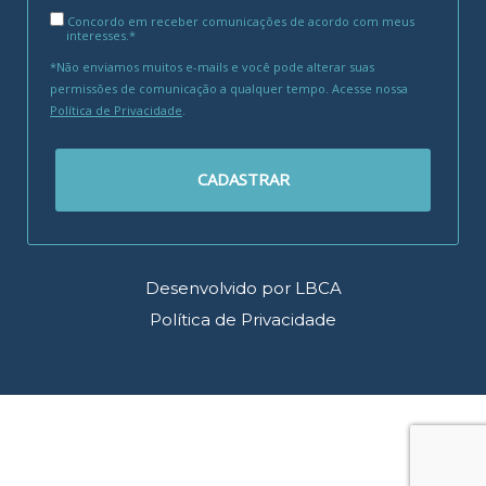
Concordo em receber comunicações de acordo com meus
interesses.*
*Não enviamos muitos e-mails e você pode alterar suas
permissões de comunicação a qualquer tempo. Acesse nossa
Política de Privacidade
.
CADASTRAR
Desenvolvido por LBCA
Política de Privacidade