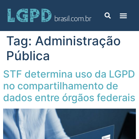
Tag:
Administração
Pública
STF determina uso da LGPD
no compartilhamento de
dados entre órgãos federais