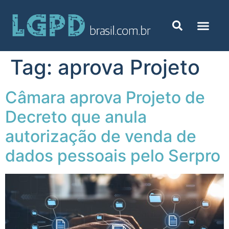
Tag:
aprova Projeto
Câmara aprova Projeto de
Decreto que anula
autorização de venda de
dados pessoais pelo Serpro