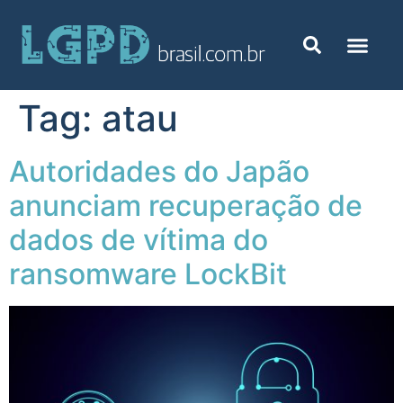
Tag:
atau
Autoridades do Japão
anunciam recuperação de
dados de vítima do
ransomware LockBit