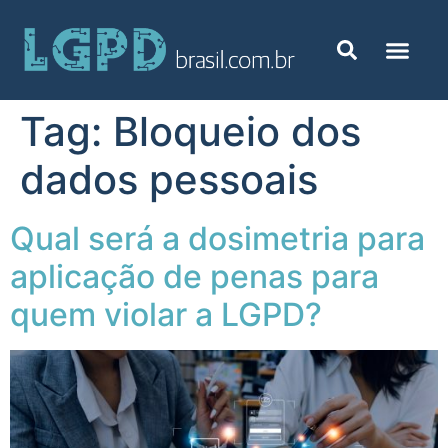
Tag:
Bloqueio dos
dados pessoais
Qual será a dosimetria para
aplicação de penas para
quem violar a LGPD?