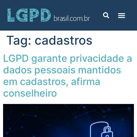
Tag:
cadastros
LGPD garante privacidade a
dados pessoais mantidos
em cadastros, afirma
conselheiro