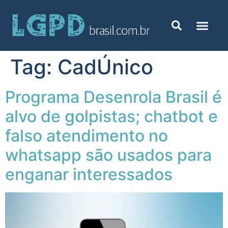
Tag:
CadÚnico
Programa Desenrola Brasil é
alvo de golpistas; chatbot e
falso atendimento no
whatsapp são usados para
enganar interessados