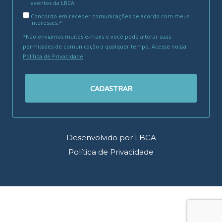
eventos da LBCA
Concordo em receber comunicações de acordo com meus
interesses.*
*Não enviamos muitos e-mails e você pode alterar suas
permissões de comunicação a qualquer tempo. Acesse nossa
Política de Privacidade
.
CADASTRAR
Desenvolvido por LBCA
Política de Privacidade