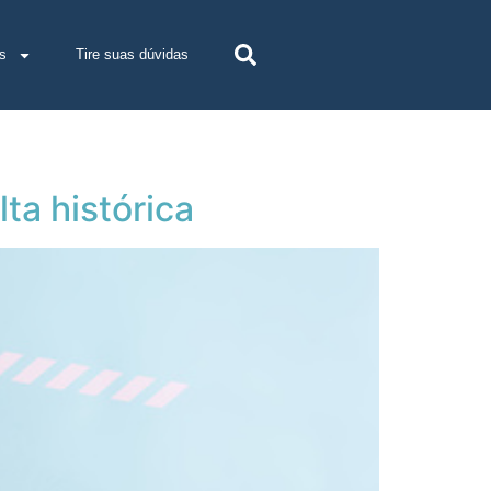
s
Tire suas dúvidas
ta histórica