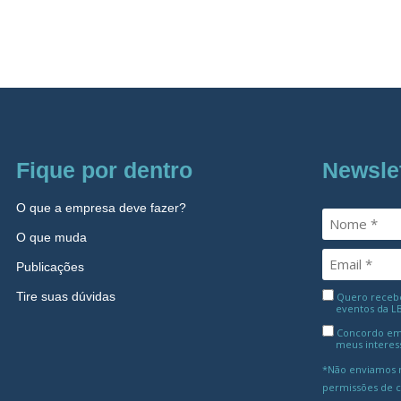
Fique por dentro
Newsle
O que a empresa deve fazer?
O que muda
Publicações
Tire suas dúvidas
Quero receber
eventos da L
Concordo em
meus interes
*Não enviamos m
permissões de 