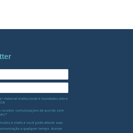
tter
 material institucional e novidades sobre
BCA
 receber comunicações de acordo com
ses.*
uitos e-mails e você pode alterar suas
comunicação a qualquer tempo. Acesse