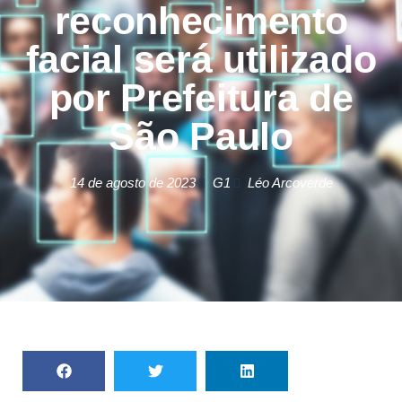
reconhecimento
facial será utilizado
por Prefeitura de
São Paulo
14 de agosto de 2023
G1
Léo Arcoverde