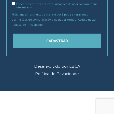
Concordo em receber comunicações de acordo com meus
interesses.*
*Não enviamos muitos e-mails e você pode alterar suas
permissões de comunicação a qualquer tempo. Acesse nossa
Política de Privacidade
.
CADASTRAR
Desenvolvido por LBCA
Política de Privacidade