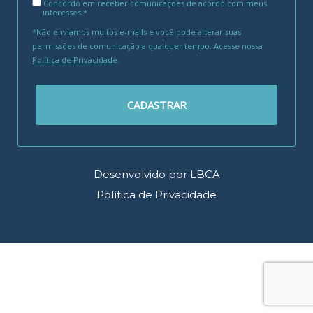
Concordo em receber comunicações de acordo com meus
interesses.*
*Não enviamos muitos e-mails e você pode alterar suas
permissões de comunicação a qualquer tempo. Acesse nossa
Política de Privacidade
.
CADASTRAR
Desenvolvido por LBCA
Política de Privacidade