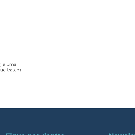
s) é uma
 que tratam