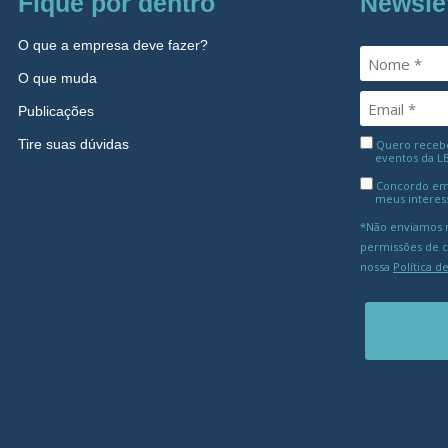
Fique por dentro
Newsle
O que a empresa deve fazer?
O que muda
Publicações
Tire suas dúvidas
Quero receber
eventos da L
Concordo em
meus interes
*Não enviamos m
permissões de 
nossa
Política d