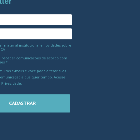
tter
 material institucional e novidades sobre
BCA
 receber comunicações de acordo com
ses.*
uitos e-mails e você pode alterar suas
comunicação a qualquer tempo. Acesse
e Privacidade
.
CADASTRAR