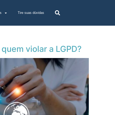
s
Tire suas dúvidas
a quem violar a LGPD?