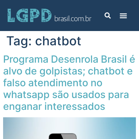
Tag:
chatbot
Programa Desenrola Brasil é
alvo de golpistas; chatbot e
falso atendimento no
whatsapp são usados para
enganar interessados