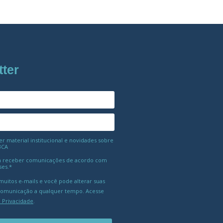
tter
 material institucional e novidades sobre
BCA
 receber comunicações de acordo com
ses.*
uitos e-mails e você pode alterar suas
comunicação a qualquer tempo. Acesse
e Privacidade
.