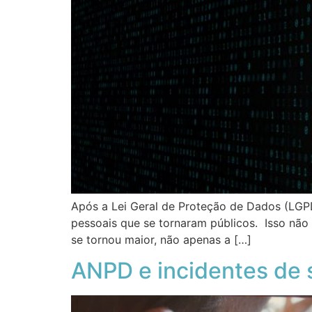
Após a Lei Geral de Proteção de Dados (LGP
pessoais que se tornaram públicos. Isso não
se tornou maior, não apenas a […]
ANPD e incidentes de 