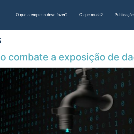
O que a empresa deve fazer?
O que muda?
Publicaçõe
s
no combate a exposição de d