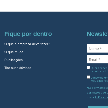
Fique por dentro
Newsle
O que a empresa deve fazer?
O que muda
Publicações
Tire suas dúvidas
Quero receber
eventos da L
Concordo em
meus interes
*Não enviamos m
permissões de 
nossa
Política d