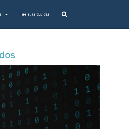
s
Tire suas dúvidas
ados