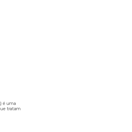
s) é uma
 que tratam