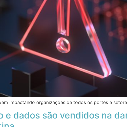
em impactando organizações de todos os portes e setor
 e dados são vendidos na dar
tina