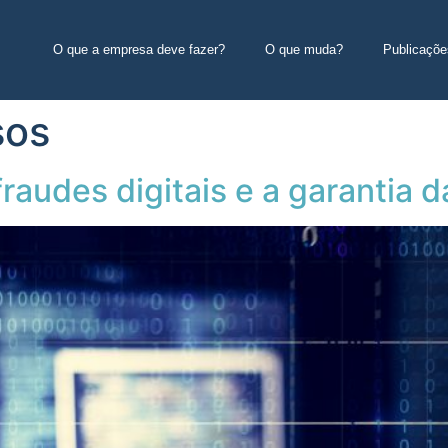
O que a empresa deve fazer?
O que muda?
Publicaçõe
sos
audes digitais e a garantia 