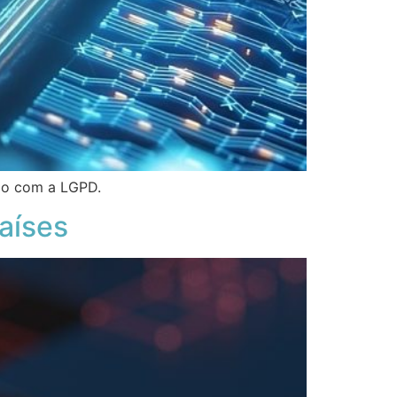
ão com a LGPD.
aíses