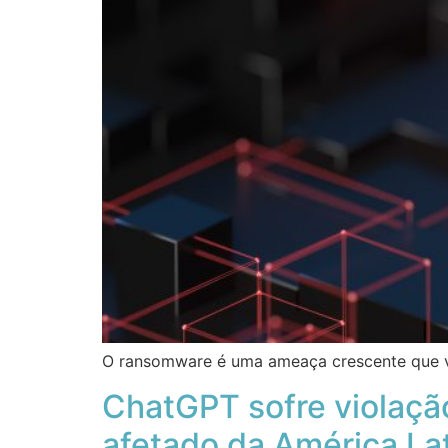
O ransomware é uma ameaça crescente que v
ChatGPT sofre violação
afetado da América La