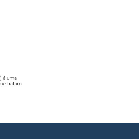
s) é uma
 que tratam