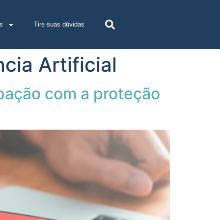
s
Tire suas dúvidas
ia Artificial
upação com a proteção