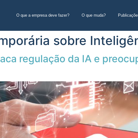
O que a empresa deve fazer?
O que muda?
Publicaçõe
orária sobre Inteligênc
taca regulação da IA e preoc