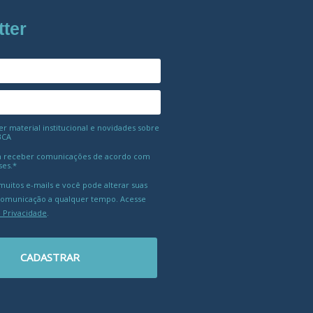
tter
 material institucional e novidades sobre
BCA
 receber comunicações de acordo com
ses.*
uitos e-mails e você pode alterar suas
comunicação a qualquer tempo. Acesse
e Privacidade
.
CADASTRAR