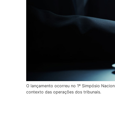
O lançamento ocorreu no 1º Simpósio Naciona
contexto das operações dos tribunais.