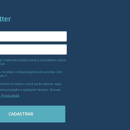
tter
 material institucional e novidades sobre
BCA
 receber comunicações de acordo com
ses.*
uitos e-mails e você pode alterar suas
comunicação a qualquer tempo. Acesse
e Privacidade
.
CADASTRAR