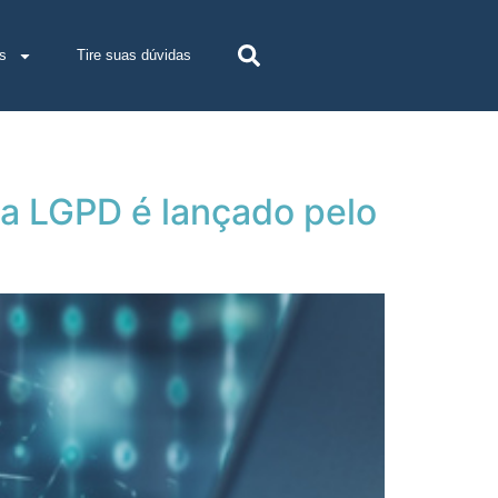
s
Tire suas dúvidas
da LGPD é lançado pelo