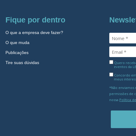
Fique por dentro
Newsle
O que a empresa deve fazer?
O que muda
Publicações
Tire suas dúvidas
Quero receber
eventos da L
Concordo em
meus interes
*Não enviamos m
permissões de 
nossa
Política d