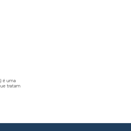
s) é uma
 que tratam