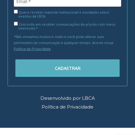
Quero receber material institucional e novidades sobre
eventos da LBCA
Concordo em receber comunicações de acordo com meus
interesses.*
*Não enviamos muitos e-mails e você pode alterar suas
permissões de comunicação a qualquer tempo. Acesse nossa
Política de Privacidade
.
CADASTRAR
Desenvolvido por LBCA
Política de Privacidade