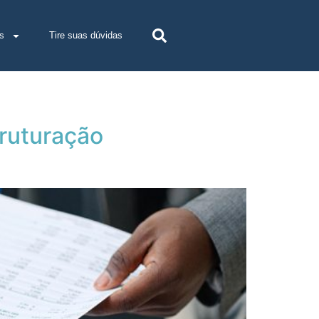
s
Tire suas dúvidas
truturação