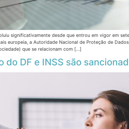
luiu significativamente desde que entrou em vigor em set
oais europeia, a Autoridade Nacional de Proteção de Dad
sociedade) que se relacionam com […]
o do DF e INSS são sanciona