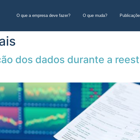
O que a empresa deve fazer?
O que muda?
Publicaçõe
ais
ção dos dados durante a rees