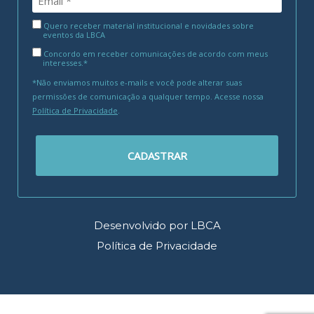
Quero receber material institucional e novidades sobre
eventos da LBCA
Concordo em receber comunicações de acordo com meus
interesses.*
*Não enviamos muitos e-mails e você pode alterar suas
permissões de comunicação a qualquer tempo. Acesse nossa
Política de Privacidade
.
CADASTRAR
Desenvolvido por LBCA
Política de Privacidade