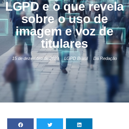
LGPD e o que revela
sobre o uso de
imagem e voz de
titulares
15 de dezembro de 2023
LGPD Brasil
Da Redação