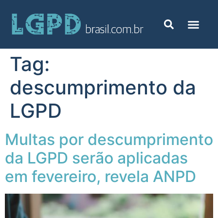
Tag:
descumprimento da
LGPD
Multas por descumprimento
da LGPD serão aplicadas
em fevereiro, revela ANPD