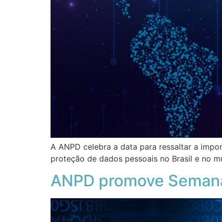
A ANPD celebra a data para ressaltar a impor
proteção de dados pessoais no Brasil e no 
ANPD promove Semana 