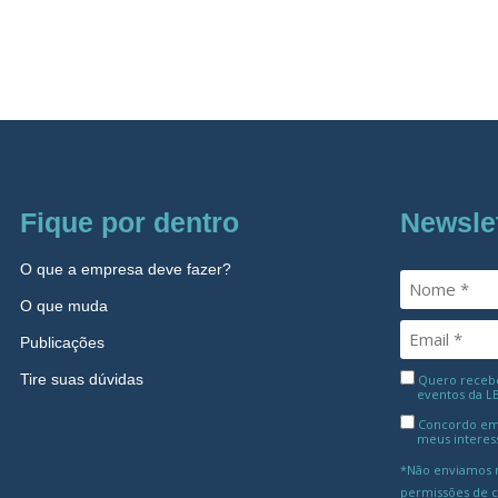
Fique por dentro
Newsle
O que a empresa deve fazer?
O que muda
Publicações
Tire suas dúvidas
Quero receber
eventos da L
Concordo em
meus interes
*Não enviamos m
permissões de 