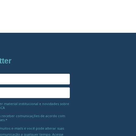
tter
 material institucional e novidades sobre
BCA
 receber comunicações de acordo com
ses.*
uitos e-mails e você pode alterar suas
comunicação a qualquer tempo. Acesse