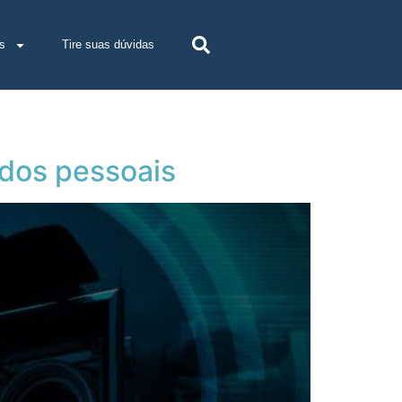
s
Tire suas dúvidas
ados pessoais