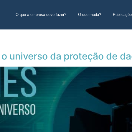
O que a empresa deve fazer?
O que muda?
Publicaçõe
 o universo da proteção de d