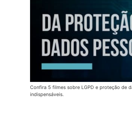
Confira 5 filmes sobre LGPD e proteção de d
indispensáveis.