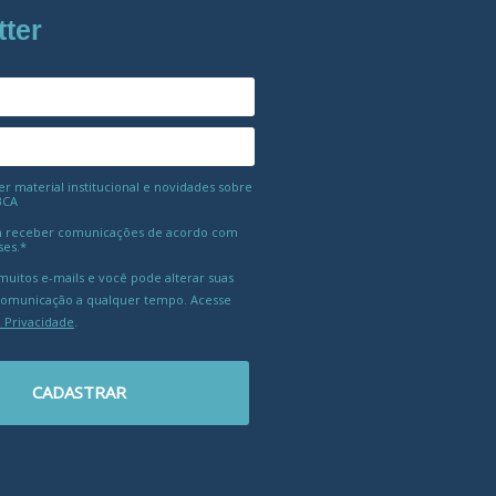
tter
 material institucional e novidades sobre
BCA
 receber comunicações de acordo com
ses.*
uitos e-mails e você pode alterar suas
comunicação a qualquer tempo. Acesse
e Privacidade
.
CADASTRAR