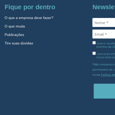
Fique por dentro
Newsle
O que a empresa deve fazer?
O que muda
Publicações
Tire suas dúvidas
Quero receber
eventos da L
Concordo em
meus interes
*Não enviamos m
permissões de 
nossa
Política d