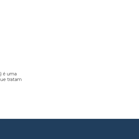
s) é uma
 que tratam