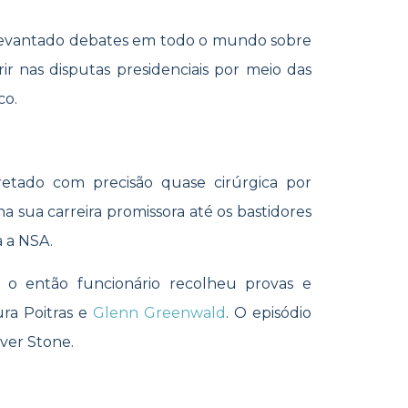
 levantado debates em todo o mundo sobre
r nas disputas presidenciais por meio das
co.
pretado com precisão quase cirúrgica por
a sua carreira promissora até os bastidores
 a NSA.
, o então funcionário recolheu provas e
ura Poitras e
Glenn Greenwald
. O episódio
iver Stone.