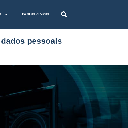
s
Tire suas dúvidas
e dados pessoais