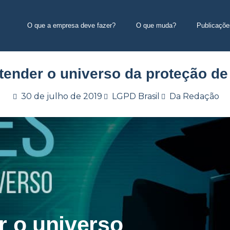
O que a empresa deve fazer?
O que muda?
Publicaçõe
ntender o universo da proteção d
30 de julho de 2019
LGPD Brasil
Da Redação
r o universo