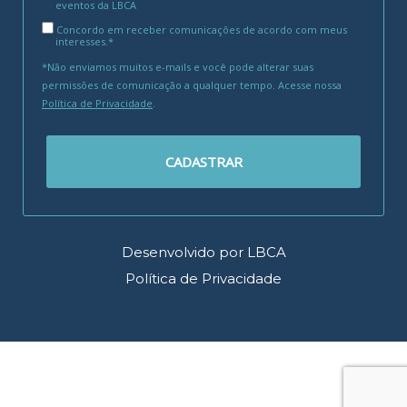
eventos da LBCA
Concordo em receber comunicações de acordo com meus
interesses.*
*Não enviamos muitos e-mails e você pode alterar suas
permissões de comunicação a qualquer tempo. Acesse nossa
Política de Privacidade
.
CADASTRAR
Desenvolvido por LBCA
Política de Privacidade