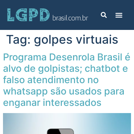
Tag:
golpes virtuais
Programa Desenrola Brasil é
alvo de golpistas; chatbot e
falso atendimento no
whatsapp são usados para
enganar interessados