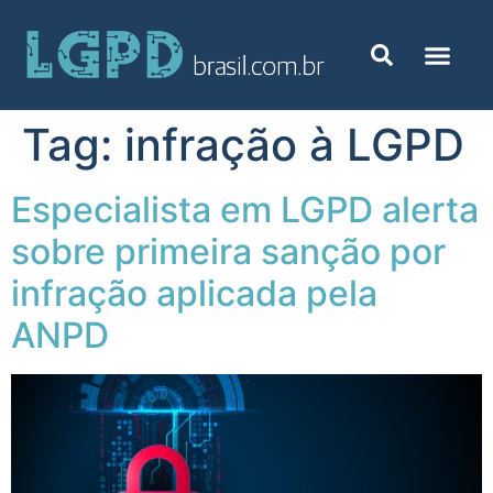
Tag:
infração à LGPD
Especialista em LGPD alerta
sobre primeira sanção por
infração aplicada pela
ANPD