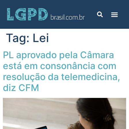
Tag:
Lei
PL aprovado pela Câmara
está em consonância com
resolução da telemedicina,
diz CFM