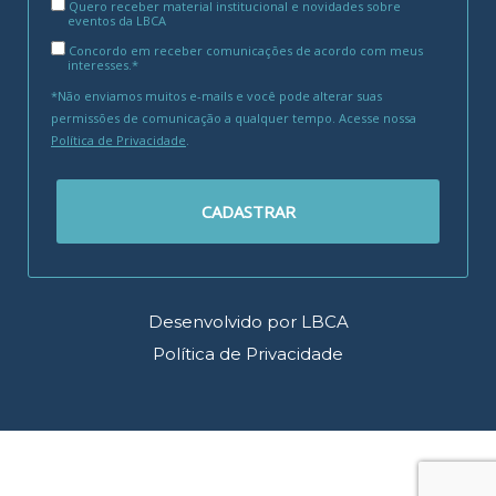
Quero receber material institucional e novidades sobre
eventos da LBCA
Concordo em receber comunicações de acordo com meus
interesses.*
*Não enviamos muitos e-mails e você pode alterar suas
permissões de comunicação a qualquer tempo. Acesse nossa
Política de Privacidade
.
CADASTRAR
Desenvolvido por LBCA
Política de Privacidade