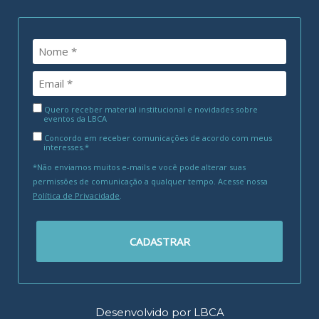
Quero receber material institucional e novidades sobre
eventos da LBCA
Concordo em receber comunicações de acordo com meus
interesses.*
*Não enviamos muitos e-mails e você pode alterar suas
permissões de comunicação a qualquer tempo. Acesse nossa
Política de Privacidade
.
CADASTRAR
Desenvolvido por LBCA