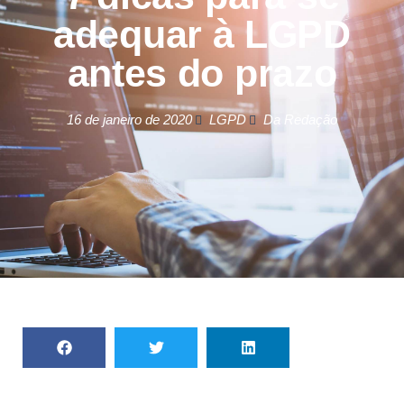
adequar à LGPD
antes do prazo
16 de janeiro de 2020
LGPD
Da Redação