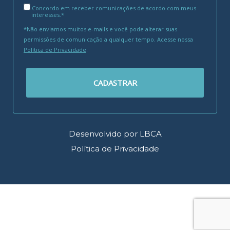
Concordo em receber comunicações de acordo com meus
interesses.*
*Não enviamos muitos e-mails e você pode alterar suas
permissões de comunicação a qualquer tempo. Acesse nossa
Política de Privacidade
.
CADASTRAR
Desenvolvido por LBCA
Política de Privacidade