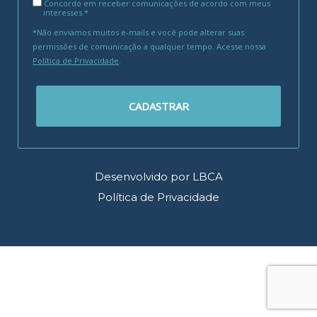
Concordo em receber comunicações de acordo com meus
interesses.*
*Não enviamos muitos e-mails e você pode alterar suas
permissões de comunicação a qualquer tempo. Acesse nossa
Política de Privacidade
.
CADASTRAR
Desenvolvido por LBCA
Política de Privacidade