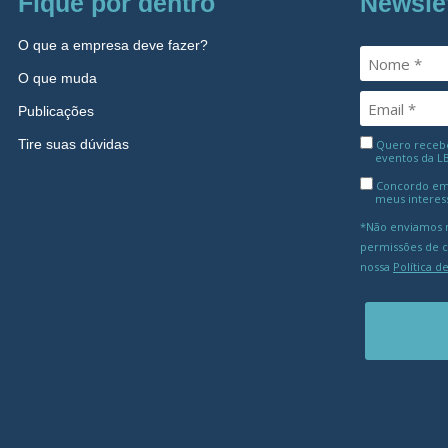
Fique por dentro
Newsle
O que a empresa deve fazer?
O que muda
Publicações
Tire suas dúvidas
Quero receber
eventos da L
Concordo em
meus interes
*Não enviamos m
permissões de 
nossa
Política d