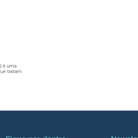
s) é uma
 que tratam