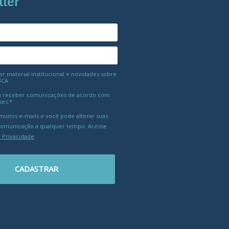
tter
 material institucional e novidades sobre
BCA
 receber comunicações de acordo com
ses.*
uitos e-mails e você pode alterar suas
comunicação a qualquer tempo. Acesse
e Privacidade
.
CADASTRAR