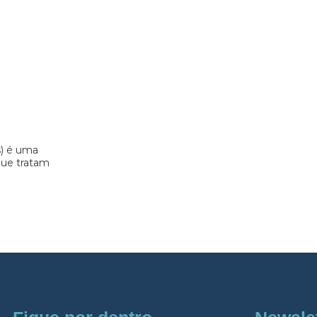
s) é uma
 que tratam