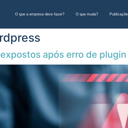
O que a empresa deve fazer?
O que muda?
Publicaçõe
rdpress
 expostos após erro de plugi