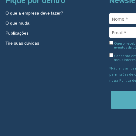
Fique por dentro
Newsle
O que a empresa deve fazer?
O que muda
Publicações
Tire suas dúvidas
Quero receber
eventos da L
Concordo em
meus interes
*Não enviamos m
permissões de 
nossa
Política d