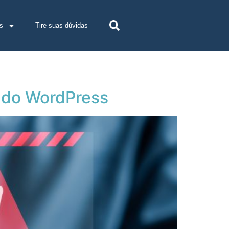
s
Tire suas dúvidas
n do WordPress