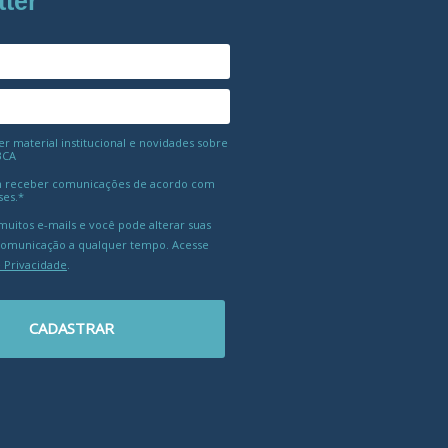
tter
 material institucional e novidades sobre
BCA
 receber comunicações de acordo com
ses.*
uitos e-mails e você pode alterar suas
comunicação a qualquer tempo. Acesse
e Privacidade
.
CADASTRAR