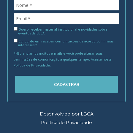
Quero receber material institucional e novidades sobre
eventos da LBCA
Concordo em receber comunicações de acordo com meus
interesses.*
*Não enviamos muitos e-mails e você pode alterar suas
permissões de comunicação a qualquer tempo. Acesse nossa
Política de Privacidade
.
CADASTRAR
Desenvolvido por LBCA
Política de Privacidade