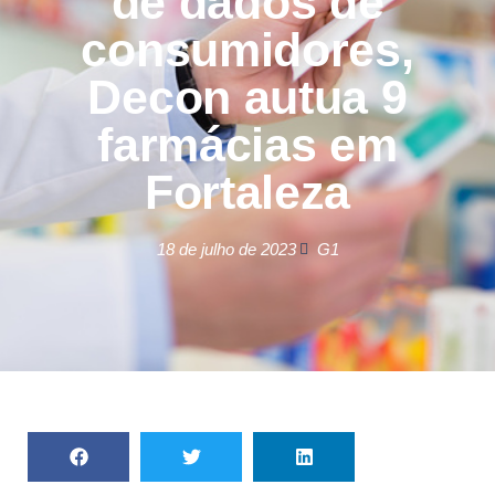
de dados de
consumidores,
Decon autua 9
farmácias em
Fortaleza
18 de julho de 2023
G1