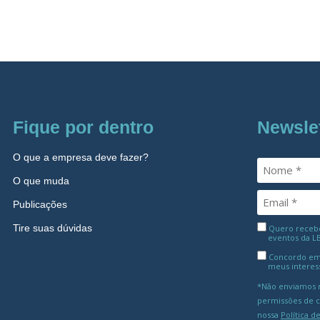
Fique por dentro
Newsle
O que a empresa deve fazer?
O que muda
Publicações
Tire suas dúvidas
Quero receber
eventos da L
Concordo em
meus interes
*Não enviamos m
permissões de 
nossa
Política d