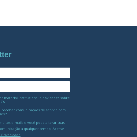
tter
 material institucional e novidades sobre
BCA
 receber comunicações de acordo com
ses.*
uitos e-mails e você pode alterar suas
comunicação a qualquer tempo. Acesse
e Privacidade
.