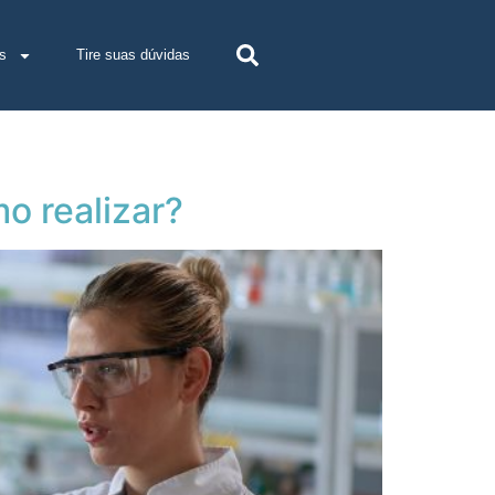
s
Tire suas dúvidas
o realizar?