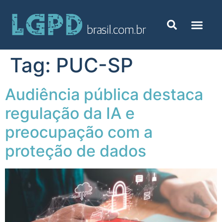
Tag:
PUC-SP
Audiência pública destaca
regulação da IA e
preocupação com a
proteção de dados