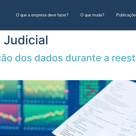
O que a empresa deve fazer?
O que muda?
Publicaçõe
Judicial
ção dos dados durante a rees