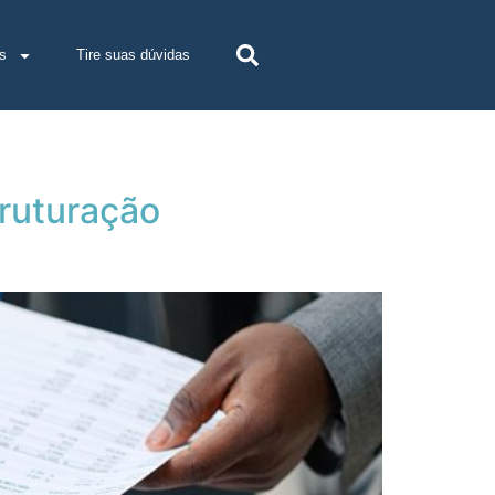
s
Tire suas dúvidas
truturação