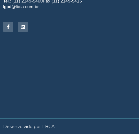
Tel.: (11) 2149-5400
Fax (11) 2149-5415
lgpd@lbca.com.br
Desenvolvido por LBCA