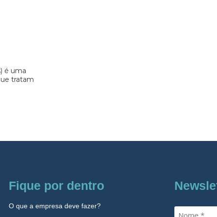
s) é uma
 que tratam
Fique por dentro
Newsle
O que a empresa deve fazer?