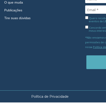
O que muda
Publicações
Tire suas dúvidas
Quero receber
eventos da L
Concordo em
meus interes
*Não enviamos m
permissões de 
nossa
Política d
Política de Privacidade