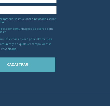
 material institucional e novidades sobre
BCA
 receber comunicações de acordo com
ses.*
uitos e-mails e você pode alterar suas
comunicação a qualquer tempo. Acesse
e Privacidade
.
CADASTRAR