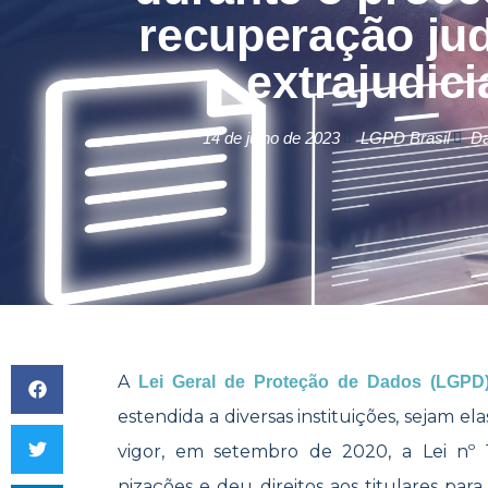
recuperação jud
extrajudici
14 de julho de 2023
LGPD Brasil
D
A
Lei Geral de Proteção de Dados (LGPD
estendida a diversas instituições, sejam 
vigor, em setembro de 2020, a
Lei nº 
nizações e deu direitos aos titulares pa