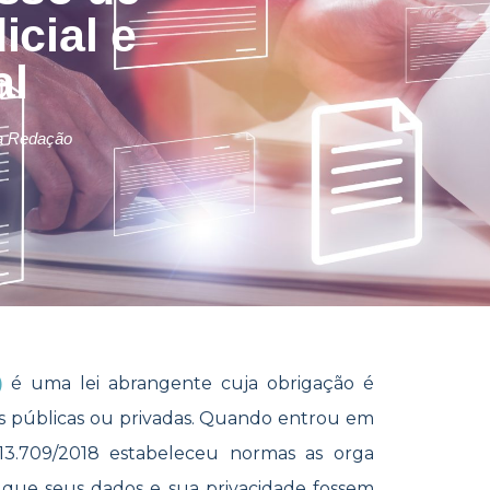
icial e
al
a Redação
é uma lei abrangente cuja obrigação é
)
elas públicas ou privadas. Quando entrou em
13.709/2018 estabeleceu normas as orga​​
ra que seus dados e sua privacidade fossem