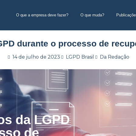
O que a empresa deve fazer?
O que muda?
Publicaçõe
PD durante o processo de recuper
14 de julho de 2023
LGPD Brasil
Da Redação
tos da LGPD
sso de