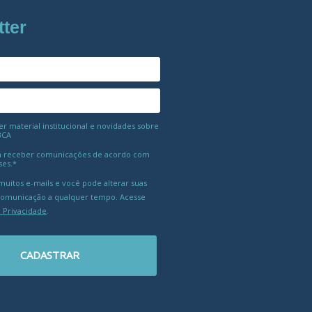
tter
 material institucional e novidades sobre
BCA
 receber comunicações de acordo com
ses.*
uitos e-mails e você pode alterar suas
comunicação a qualquer tempo. Acesse
e Privacidade
.
CADASTRAR