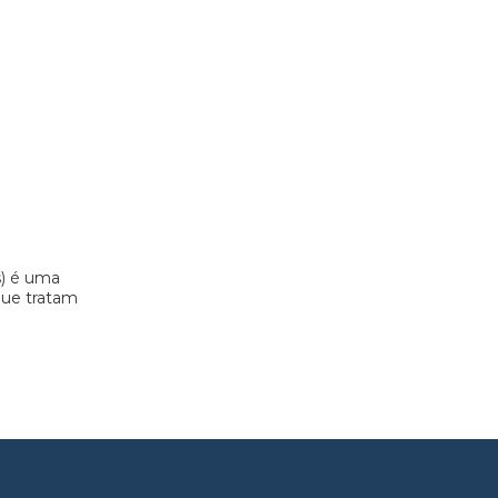
s) é uma
 que tratam