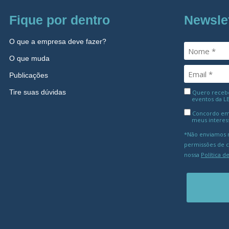
Fique por dentro
Newsle
O que a empresa deve fazer?
O que muda
Publicações
Tire suas dúvidas
Quero receber
eventos da L
Concordo em
meus interes
*Não enviamos m
permissões de 
nossa
Política d