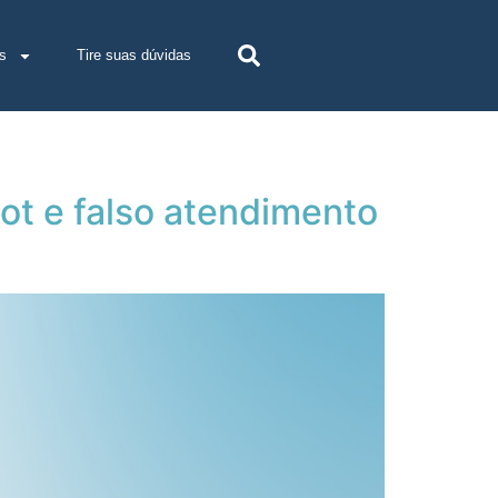
s
Tire suas dúvidas
bot e falso atendimento