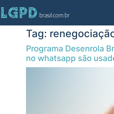
Tag:
renegociação
Programa Desenrola Bra
no whatsapp são usado