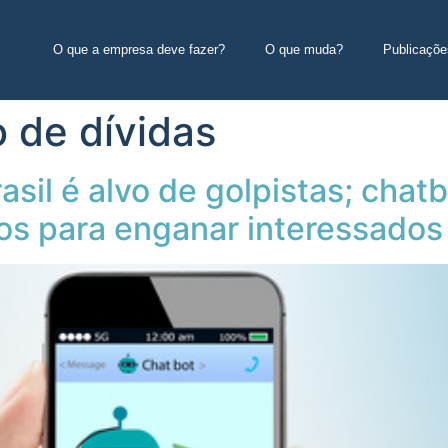
O que a empresa deve fazer?
O que muda?
Publicaçõe
 de dívidas
sil é alvo de golpistas; chat
s para enganar interessados