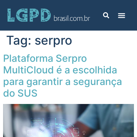
Tag:
serpro
Plataforma Serpro
MultiCloud é a escolhida
para garantir a segurança
do SUS