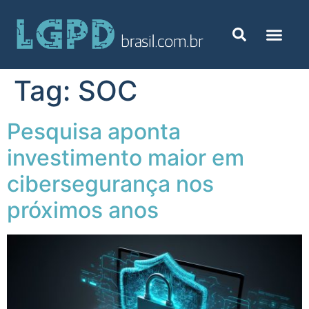
Tag:
SOC
Pesquisa aponta
investimento maior em
cibersegurança nos
próximos anos