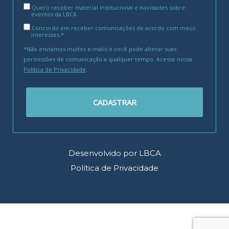
Quero receber material institucional e novidades sobre
eventos da LBCA
Concordo em receber comunicações de acordo com meus
interesses.*
*Não enviamos muitos e-mails e você pode alterar suas
permissões de comunicação a qualquer tempo. Acesse nossa
Política de Privacidade
.
CADASTRAR
Desenvolvido por LBCA
Política de Privacidade