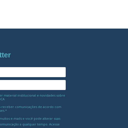
tter
 material institucional e novidades sobre
BCA
 receber comunicações de acordo com
ses.*
uitos e-mails e você pode alterar suas
comunicação a qualquer tempo. Acesse