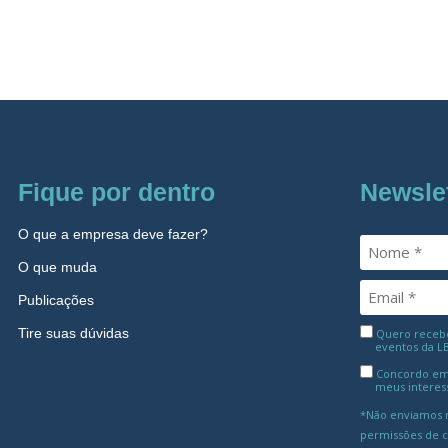
Fique por dentro
Newsle
O que a empresa deve fazer?
O que muda
Publicações
Tire suas dúvidas
Quero receber
eventos da L
Concordo em
meus interes
*Não enviamos m
permissões de 