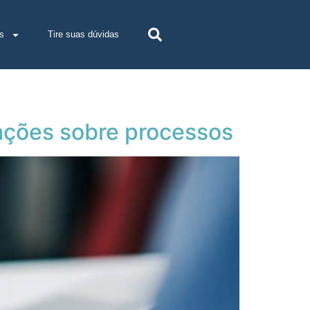
s
Tire suas dúvidas
ações sobre processos