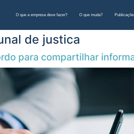
O que a empresa deve fazer?
O que muda?
Publicaçõe
nal de justica
rdo para compartilhar inform