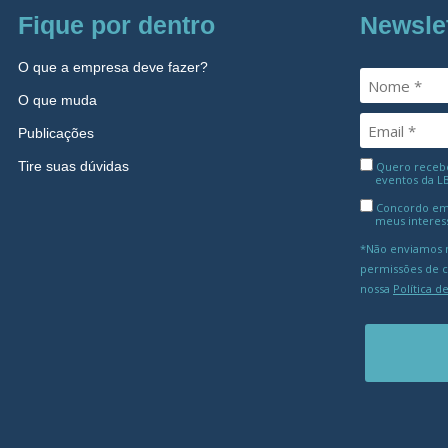
Fique por dentro
Newsle
O que a empresa deve fazer?
O que muda
Publicações
Tire suas dúvidas
Quero receber
eventos da L
Concordo em
meus interes
*Não enviamos m
permissões de 
nossa
Política d