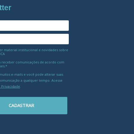
tter
 material institucional e novidades sobre
BCA
 receber comunicações de acordo com
ses.*
uitos e-mails e você pode alterar suas
comunicação a qualquer tempo. Acesse
e Privacidade
.
CADASTRAR