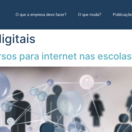
O que a empresa deve fazer?
O que muda?
Publicaçõe
igitais
sos para internet nas escolas