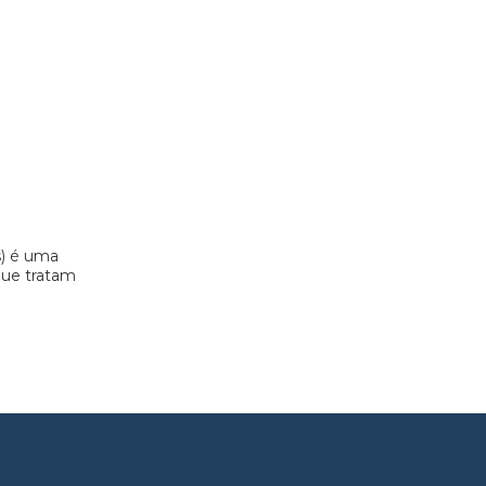
s) é uma
 que tratam