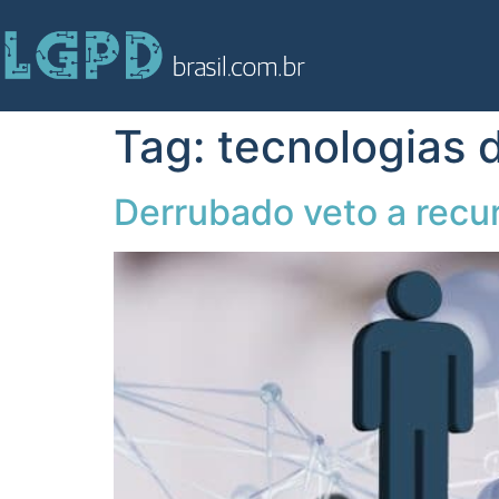
Tag:
tecnologias d
Derrubado veto a recur