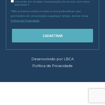
Concordo em receber comunicações de acordo com meus
interesses.*
*Não enviamos muitos e-mails e você pode alterar suas
permissões de comunicação a qualquer tempo. Acesse nossa
Política de Privacidade
.
CADASTRAR
Desenvolvido por LBCA
Política de Privacidade