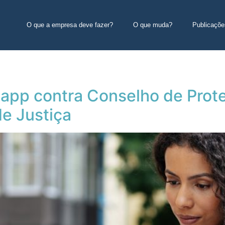
O que a empresa deve fazer?
O que muda?
Publicaçõe
app contra Conselho de Prot
de Justiça