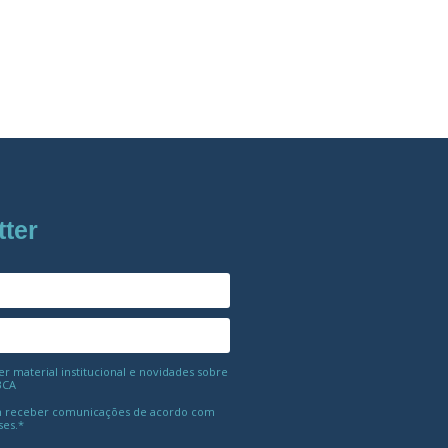
tter
 material institucional e novidades sobre
BCA
 receber comunicações de acordo com
ses.*