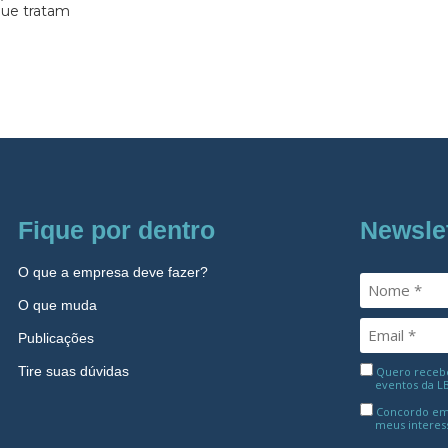
 que tratam
Fique por dentro
Newsle
O que a empresa deve fazer?
O que muda
Publicações
Tire suas dúvidas
Quero receber
eventos da L
Concordo em
meus interes