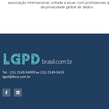
associação internacional, voltada a atuar com profissionais
da privacidade global de dados.
Tel.: (11) 2149-5400
Fax (11) 2149-5415
lgpd@lbca.com.br