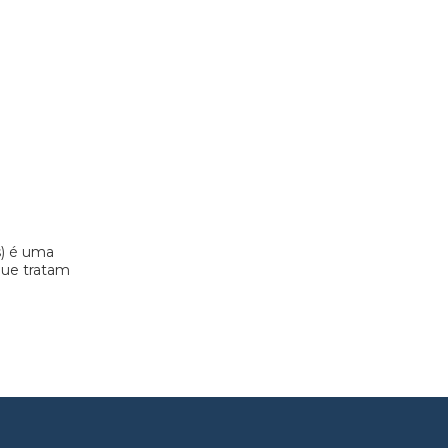
s) é uma
 que tratam