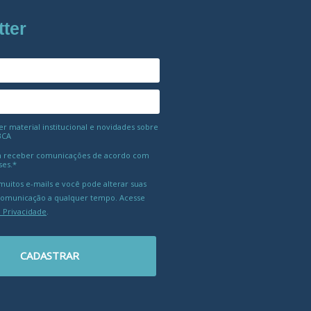
tter
 material institucional e novidades sobre
BCA
 receber comunicações de acordo com
ses.*
uitos e-mails e você pode alterar suas
comunicação a qualquer tempo. Acesse
e Privacidade
.
CADASTRAR