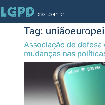
Tag:
uniãoeuropei
Associação de defesa 
mudanças nas política