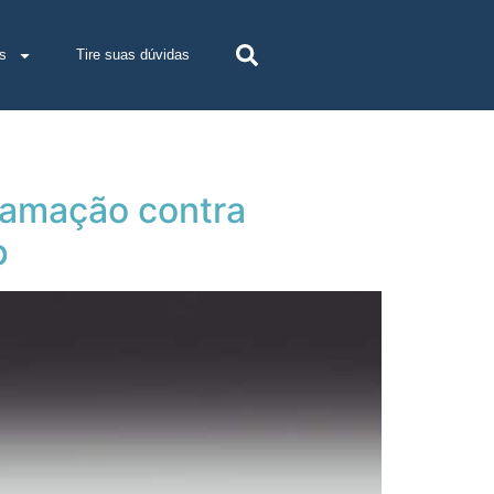
s
Tire suas dúvidas
lamação contra
p