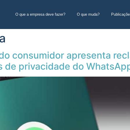
O que a empresa deve fazer?
O que muda?
Publicaçõe
a
do consumidor apresenta rec
s de privacidade do WhatsAp