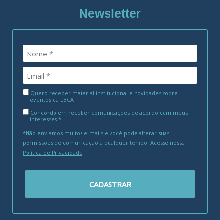
Newsletter
Quero receber material institucional e novidades sobre
eventos da LBCA
Concordo em receber comunicações de acordo com meus
interesses.*
*Não enviamos muitos e-mails e você pode alterar suas
permissões de comunicação a qualquer tempo. Acesse nossa
Política de Privacidade
.
CADASTRAR